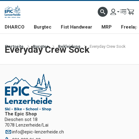
DHARCO
Burgtec
Fist Handwear
MRP
Freelap
Startseite
Everyday Crew Sock
Burgtec
Bekleidung
Everyday Crew Sock
The Epic Shop
Dieschen sot 18
7078 Lenzerheide/Lai
info
@
epic-lenzerheide.ch