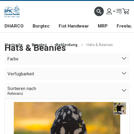
DHARCO
Burgtec
Fist Handwear
MRP
Freelap
Startseite
Hats & Beanies
Burgtec
Bekleidung
Hats & Beanies
Farbe
Verfügbarkeit
Sortieren nach
Relevanz