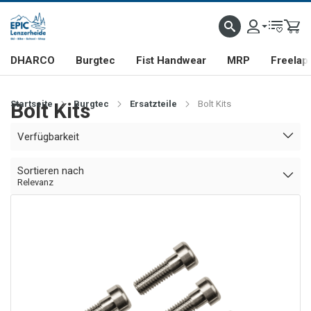
DHARCO
Burgtec
Fist Handwear
MRP
Freelap
Startseite
Bolt Kits
Burgtec
Ersatzteile
Bolt Kits
Verfügbarkeit
Sortieren nach
Relevanz