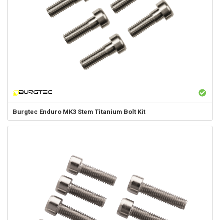
Burgtec
Enduro MK3 Stem Titanium Bolt Kit