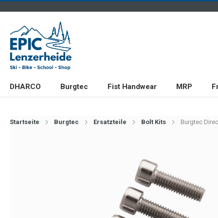
DHARCO
Burgtec
Fist Handwear
MRP
F
Startseite
Burgtec
Ersatzteile
Bolt Kits
Burgtec Dire