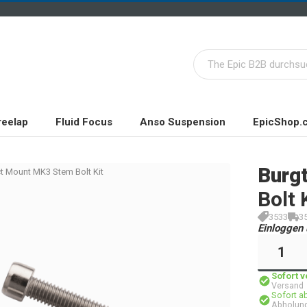
reelap
Fluid Focus
Anso Suspension
EpicShop.
Burg
ct Mount MK3 Stem Bolt Kit
Bolt 
3533
3
Einloggen 
Sofort 
Versand
Sofort a
Abholung