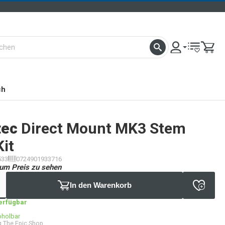
ch
tec
Direct Mount MK3 Stem
Kit
533
0724901933716
um Preis zu sehen
In den Warenkorb
verfügbar
bholbar
 The Epic Shop