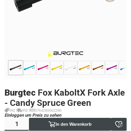
Burgtec
Fox KaboltX Fork Axle
- Candy Spruce Green
9921
9921
0764283662286
Einloggen um Preis zu sehen
In den Warenkorb