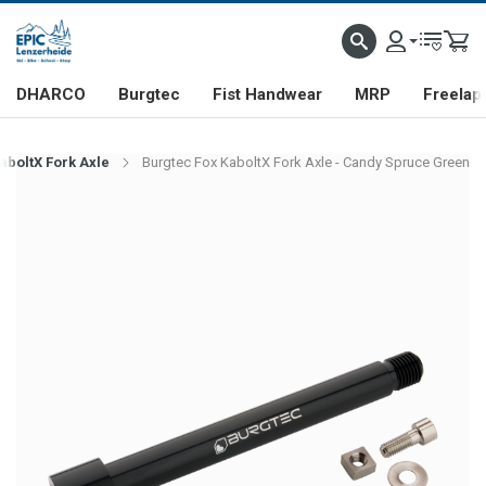
DHARCO
Burgtec
Fist Handwear
MRP
Freelap
aboltX Fork Axle
Burgtec Fox KaboltX Fork Axle - Candy Spruce Green