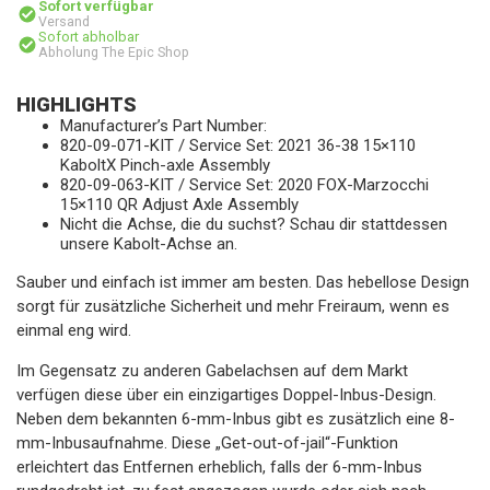
Sofort verfügbar
Versand
Sofort abholbar
Abholung The Epic Shop
HIGHLIGHTS
Manufacturer’s Part Number:
820-09-071-KIT / Service Set: 2021 36-38 15×110
KaboltX Pinch-axle Assembly
820-09-063-KIT / Service Set: 2020 FOX-Marzocchi
15×110 QR Adjust Axle Assembly
Nicht die Achse, die du suchst? Schau dir stattdessen
unsere Kabolt-Achse an.
Sauber und einfach ist immer am besten. Das hebellose Design
sorgt für zusätzliche Sicherheit und mehr Freiraum, wenn es
einmal eng wird.
Im Gegensatz zu anderen Gabelachsen auf dem Markt
verfügen diese über ein einzigartiges Doppel-Inbus-Design.
Neben dem bekannten 6-mm-Inbus gibt es zusätzlich eine 8-
mm-Inbusaufnahme. Diese „Get-out-of-jail“-Funktion
erleichtert das Entfernen erheblich, falls der 6-mm-Inbus