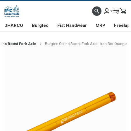
DHARCO
Burgtec
Fist Handwear
MRP
Freelap
lins Boost Fork Axle
Burgtec Öhlins Boost Fork Axle - Iron Bro Orange