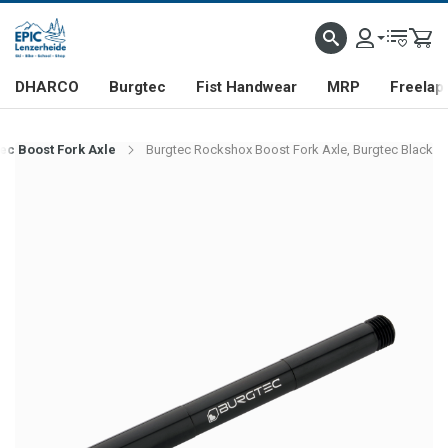
DHARCO
Burgtec
Fist Handwear
MRP
Freelap
ec Boost Fork Axle
Burgtec Rockshox Boost Fork Axle, Burgtec Black