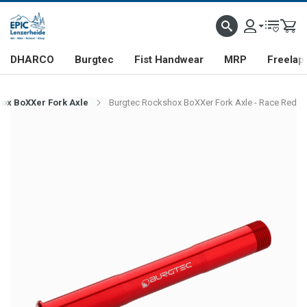
DHARCO
Burgtec
Fist Handwear
MRP
Freelap
ox BoXXer Fork Axle
Burgtec Rockshox BoXXer Fork Axle - Race Red