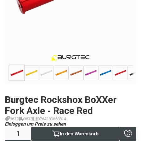
Burgtec
Rockshox BoXXer
Fork Axle - Race Red
9632
9632
0764283658814
Einloggen um Preis zu sehen
In den Warenkorb