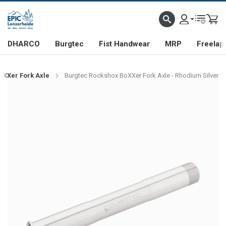
DHARCO
Burgtec
Fist Handwear
MRP
Freelap
oXXer Fork Axle
Burgtec Rockshox BoXXer Fork Axle - Rhodium Silver