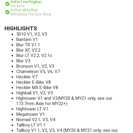
Sofort verfügbar
Versand
Sofort abholbar
Abholung The Epic Shop
HIGHLIGHTS
5010 V1, V2, V3
Bantam V1
Blur TR V1.1
Blur XC V2.2
Blur LT V2.2, V2.1c
Blur V3
Bronson V1, V2, V3
Chameleon V5, V6, V7
Heckler V7
Heckler E-Bike V8
Heckler MX E-Bike V8
Highball V1, V2, V3
Hightower V1 and V2(MY20 & MY21 only, see our
173.7mm Axle for MY22+)
Hightower LT V1
Megatower V1
Nomad V2.1, V3, V4
Tallboy LT V1.1
Tallboy V1.1, V2, V3, V4 (MY20 & MY21 only, see our