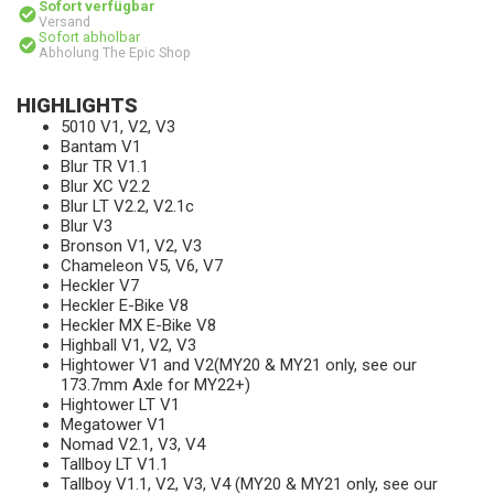
Sofort verfügbar
Versand
Sofort abholbar
Abholung The Epic Shop
HIGHLIGHTS
5010 V1, V2, V3
Bantam V1
Blur TR V1.1
Blur XC V2.2
Blur LT V2.2, V2.1c
Blur V3
Bronson V1, V2, V3
Chameleon V5, V6, V7
Heckler V7
Heckler E-Bike V8
Heckler MX E-Bike V8
Highball V1, V2, V3
Hightower V1 and V2(MY20 & MY21 only, see our
173.7mm Axle for MY22+)
Hightower LT V1
Megatower V1
Nomad V2.1, V3, V4
Tallboy LT V1.1
Tallboy V1.1, V2, V3, V4 (MY20 & MY21 only, see our