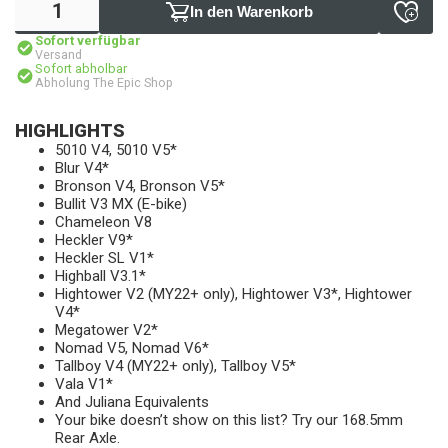
In den Warenkorb
Sofort verfügbar
Versand
Sofort abholbar
Abholung The Epic Shop
HIGHLIGHTS
5010 V4, 5010 V5*
Blur V4*
Bronson V4, Bronson V5*
Bullit V3 MX (E-bike)
Chameleon V8
Heckler V9*
Heckler SL V1*
Highball V3.1*
Hightower V2 (MY22+ only), Hightower V3*, Hightower
V4*
Megatower V2*
Nomad V5, Nomad V6*
Tallboy V4 (MY22+ only), Tallboy V5*
Vala V1*
And Juliana Equivalents
Your bike doesn’t show on this list? Try our 168.5mm
Rear Axle.