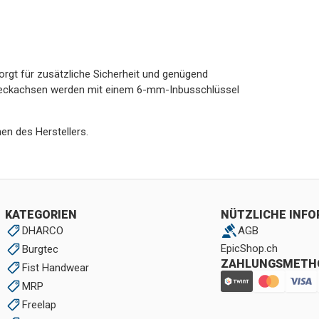
rgt für zusätzliche Sicherheit und genügend
Steckachsen werden mit einem 6-mm-Inbusschlüssel
en des Herstellers.
KATEGORIEN
NÜTZLICHE INF
DHARCO
AGB
EpicShop.ch
Burgtec
ZAHLUNGSMETH
Fist Handwear
MRP
Freelap