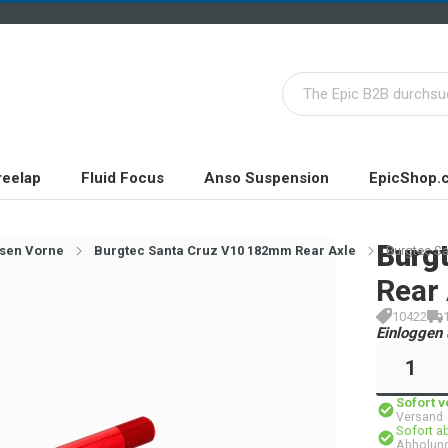
reelap
Fluid Focus
Anso Suspension
EpicShop.
Burg
sen Vorne
Burgtec Santa Cruz V10 182mm Rear Axle
Burgtec Sa
Rear 
10422
Einloggen 
Sofort 
Versand
Sofort a
Abholung