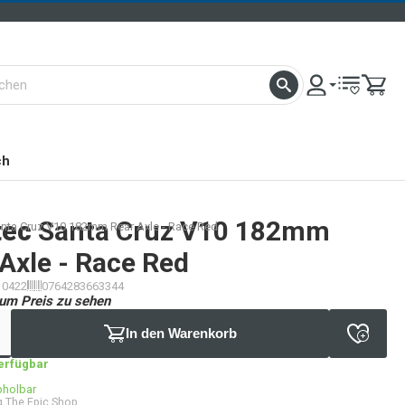
ch
tec
Santa Cruz V10 182mm
nta Cruz V10 182mm Rear Axle - Race Red
Axle - Race Red
10422
0764283663344
um Preis zu sehen
In den Warenkorb
verfügbar
bholbar
 The Epic Shop