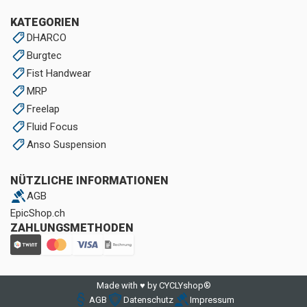
KATEGORIEN
DHARCO
Burgtec
Fist Handwear
MRP
Freelap
Fluid Focus
Anso Suspension
NÜTZLICHE INFORMATIONEN
AGB
EpicShop.ch
ZAHLUNGSMETHODEN
Made with ♥ by CYCLYshop®
AGB
Datenschutz
Impressum