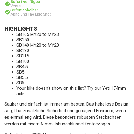
Sofort verfügbar
Versand
Sofort abholbar
Abholung The Epic Shop
HIGHLIGHTS
SB165 MY20 to MY23
SB150
SB140 MY20 to MY23
SB130
SB115
SB100
SB4.5
SB5
SB5.5
SB6
Your bike doesn’t show on this list? Try our Yeti 174mm
axle.
Sauber und einfach ist immer am besten. Das hebellose Design
sorgt für zusätzliche Sicherheit und genügend Freiraum, wenn
es einmal eng wird. Diese besonders robusten Steckachsen
werden mit einem 6-mm-Inbusschlüssel festgezogen.