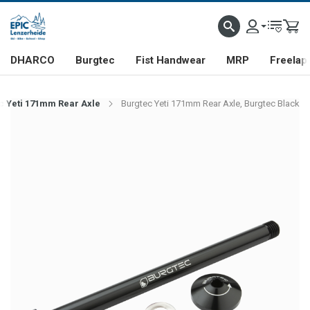
DHARCO
Burgtec
Fist Handwear
MRP
Freelap
c Yeti 171mm Rear Axle
Burgtec Yeti 171mm Rear Axle, Burgtec Black