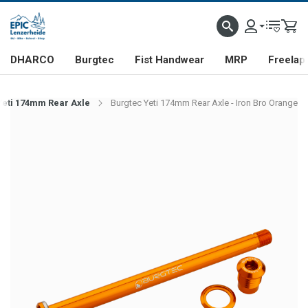
DHARCO
Burgtec
Fist Handwear
MRP
Freelap
Yeti 174mm Rear Axle
Burgtec Yeti 174mm Rear Axle - Iron Bro Orange