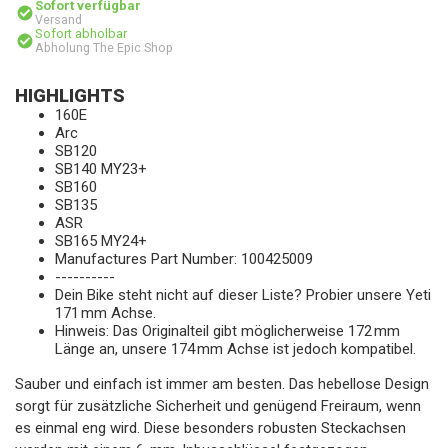
Sofort verfügbar
Versand
Sofort abholbar
Abholung The Epic Shop
HIGHLIGHTS
160E
Arc
SB120
SB140 MY23+
SB160
SB135
ASR
SB165 MY24+
Manufactures Part Number: 100425009
----------
Dein Bike steht nicht auf dieser Liste? Probier unsere Yeti
171 mm Achse.
Hinweis: Das Originalteil gibt möglicherweise 172 mm
Länge an, unsere 174 mm Achse ist jedoch kompatibel.
Sauber und einfach ist immer am besten. Das hebellose Design
sorgt für zusätzliche Sicherheit und genügend Freiraum, wenn
es einmal eng wird. Diese besonders robusten Steckachsen