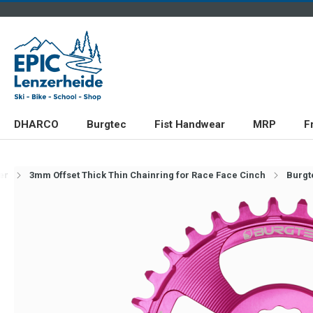
DHARCO
Burgtec
Fist Handwear
MRP
F
er
3mm Offset Thick Thin Chainring for Race Face Cinch
Burgt