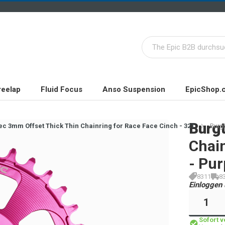
reelap
Fluid Focus
Anso Suspension
EpicShop.
Burg
ec 3mm Offset Thick Thin Chainring for Race Face Cinch - 32T
Burgt
Chain
- Pur
8311
8
Einloggen 
Sofort 