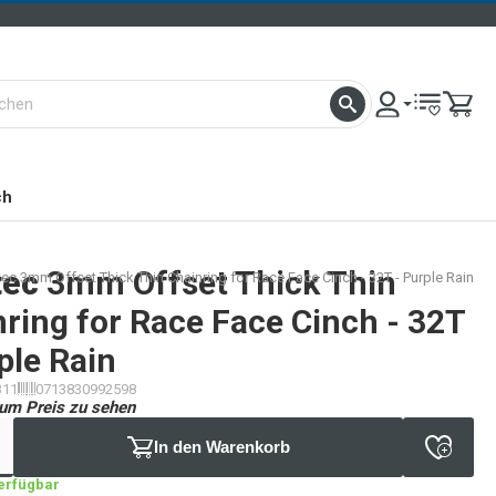
ch
tec
3mm Offset Thick Thin
ec 3mm Offset Thick Thin Chainring for Race Face Cinch - 32T - Purple Rain
ring for Race Face Cinch - 32T
ple Rain
311
0713830992598
um Preis zu sehen
In den Warenkorb
verfügbar