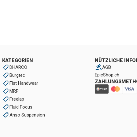
KATEGORIEN
NÜTZLICHE INF
DHARCO
AGB
EpicShop.ch
Burgtec
ZAHLUNGSMETH
Fist Handwear
MRP
Freelap
Fluid Focus
Anso Suspension