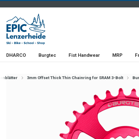
DHARCO
Burgtec
Fist Handwear
MRP
F
tenblätter
3mm Offset Thick Thin Chainring for SRAM 3-Bolt
Bur