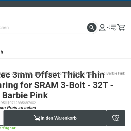
ch
tec
3mm Offset Thick Thin
 3mm Offset Thick Thin Chainring for SRAM 3-Bolt - 32T - Toxic Barbie Pink
ring for SRAM 3-Bolt - 32T -
 Barbie Pink
295
0712885687602
um Preis zu sehen
In den Warenkorb
verfügbar