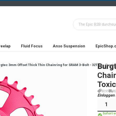
reelap
Fluid Focus
Anso Suspension
EpicShop.
Burg
gtec 3mm Offset Thick Thin Chainring for SRAM 3-Bolt - 32T
Burgtec
Chain
Toxic
8295
8
Einloggen 
Sofort 