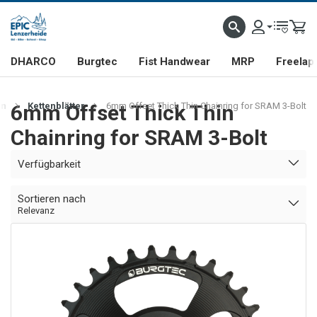
DHARCO
Burgtec
Fist Handwear
MRP
Freelap
en
6mm Offset Thick Thin
Kettenblätter
6mm Offset Thick Thin Chainring for SRAM 3-Bolt
Chainring for SRAM 3-Bolt
Verfügbarkeit
Sortieren nach
Relevanz