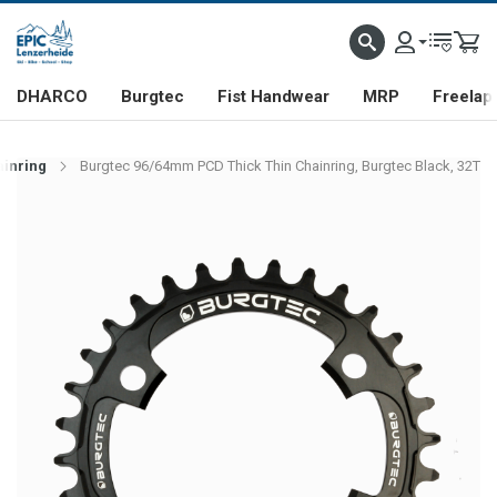
DHARCO
Burgtec
Fist Handwear
MRP
Freelap
ainring
Burgtec 96/64mm PCD Thick Thin Chainring, Burgtec Black, 32T