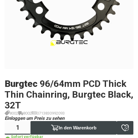
Burgtec
96/64mm PCD Thick
Thin Chainring, Burgtec Black,
32T
8002
8002
0713830992093
Einloggen um Preis zu sehen
In den Warenkorb
Sofort verfügbar