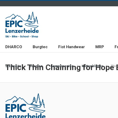
DHARCO
Burgtec
Fist Handwear
MRP
F
Thick Thin Chainring for Hope
Startseite
Burgtec
Komponenten
Kettenblätter
Thic