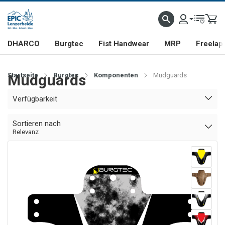
DHARCO
Burgtec
Fist Handwear
MRP
Freelap
Startseite
Mudguards
Burgtec
Komponenten
Mudguards
Verfügbarkeit
Sortieren nach
Relevanz