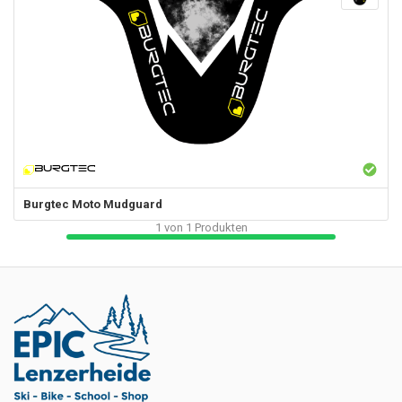
Burgtec
Moto Mudguard
1
von
1
Produkten