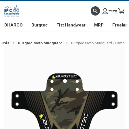
DHARCO
Burgtec
Fist Handwear
MRP
Freelap
ards
Burgtec Moto Mudguard
Burgtec Moto Mudguard - Camo