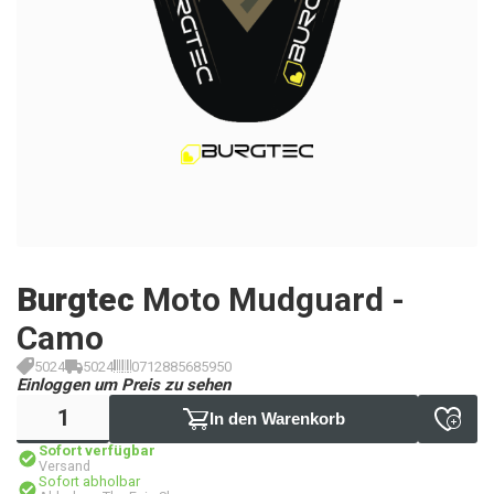
Burgtec
Moto Mudguard -
Camo
5024
5024
0712885685950
Einloggen um Preis zu sehen
In den Warenkorb
Sofort verfügbar
Versand
Sofort abholbar