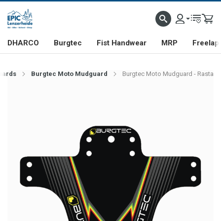
DHARCO
Burgtec
Fist Handwear
MRP
Freelap
uards
Burgtec Moto Mudguard
Burgtec Moto Mudguard - Rasta