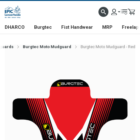
DHARCO
Burgtec
Fist Handwear
MRP
Freelap
guards
Burgtec Moto Mudguard
Burgtec Moto Mudguard - Red