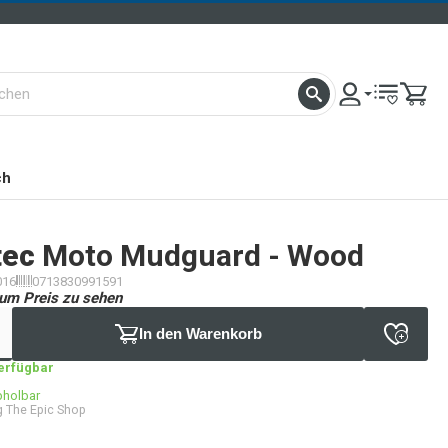
ch
tec
Moto Mudguard - Wood
016
0713830991591
um Preis zu sehen
In den Warenkorb
verfügbar
bholbar
 The Epic Shop