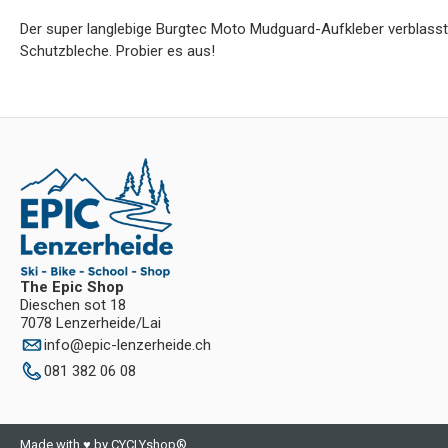
Der super langlebige Burgtec Moto Mudguard-Aufkleber verblasst n
Schutzbleche. Probier es aus!
The Epic Shop
Dieschen sot 18
7078 Lenzerheide/Lai
info
@
epic-lenzerheide.ch
081 382 06 08
Made with ♥ by CYCLYshop®