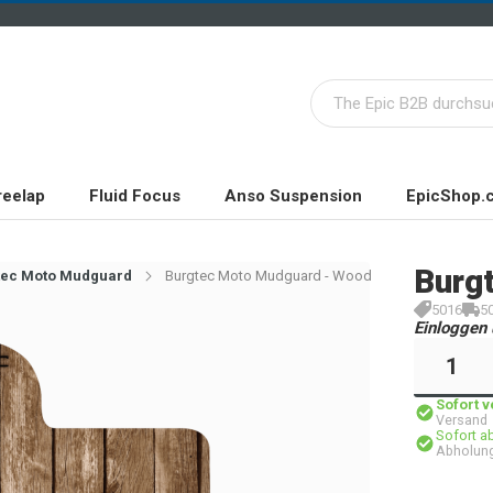
reelap
Fluid Focus
Anso Suspension
EpicShop.
Burg
tec Moto Mudguard
Burgtec Moto Mudguard - Wood
5016
5
Einloggen 
Sofort 
Versand
Sofort a
Abholung