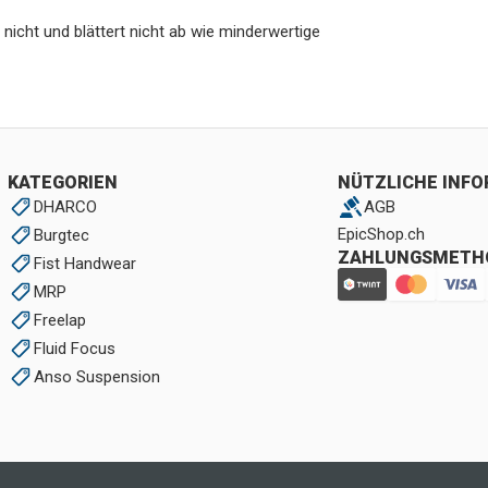
icht und blättert nicht ab wie minderwertige
KATEGORIEN
NÜTZLICHE INF
DHARCO
AGB
EpicShop.ch
Burgtec
ZAHLUNGSMETH
Fist Handwear
MRP
Freelap
Fluid Focus
Anso Suspension