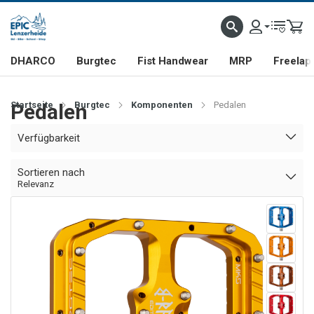
DHARCO
Burgtec
Fist Handwear
MRP
Freelap
Startseite
Pedalen
Burgtec
Komponenten
Pedalen
Verfügbarkeit
Sortieren nach
Relevanz