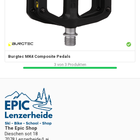
Burgtec
MK4 Composite Pedals
3
von
3
Produkten
The Epic Shop
Dieschen sot 18
7078 Lenzerheide/Lai