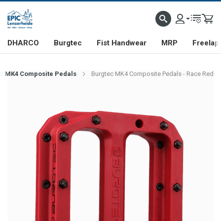
DHARCO
Burgtec
Fist Handwear
MRP
Freelap
c MK4 Composite Pedals
Burgtec MK4 Composite Pedals - Race Red