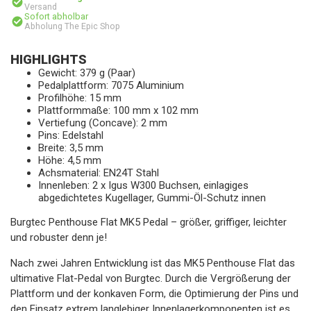
Versand
Sofort abholbar
Abholung The Epic Shop
HIGHLIGHTS
Gewicht: 379 g (Paar)
Pedalplattform: 7075 Aluminium
Profilhöhe: 15 mm
Plattformmaße: 100 mm x 102 mm
Vertiefung (Concave): 2 mm
Pins: Edelstahl
Breite: 3,5 mm
Höhe: 4,5 mm
Achsmaterial: EN24T Stahl
Innenleben: 2 x Igus W300 Buchsen, einlagiges
abgedichtetes Kugellager, Gummi-Öl-Schutz innen
Burgtec Penthouse Flat MK5 Pedal – größer, griffiger, leichter
und robuster denn je!
Nach zwei Jahren Entwicklung ist das MK5 Penthouse Flat das
ultimative Flat-Pedal von Burgtec. Durch die Vergrößerung der
Plattform und der konkaven Form, die Optimierung der Pins und
den Einsatz extrem langlebiger Innenlagerkomponenten ist es