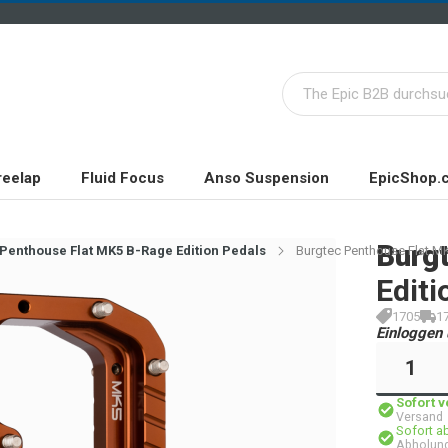
reelap
Fluid Focus
Anso Suspension
EpicShop.
Burg
Penthouse Flat MK5 B-Rage Edition Pedals
Burgtec Penthouse Flat MK
Editi
1705
1
Einloggen 
Sofort 
Versand
Sofort a
Abholung