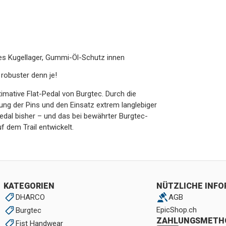
tes Kugellager, Gummi-Öl-Schutz innen
 robuster denn je!
imative Flat-Pedal von Burgtec. Durch die
ng der Pins und den Einsatz extrem langlebiger
edal bisher – und das bei bewährter Burgtec-
 dem Trail entwickelt.
KATEGORIEN
NÜTZLICHE INF
DHARCO
AGB
EpicShop.ch
Burgtec
ZAHLUNGSMETH
Fist Handwear