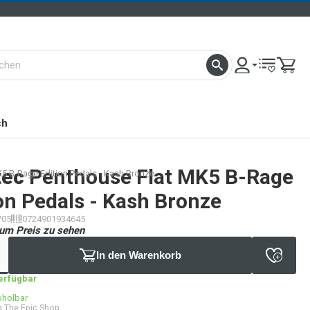
ch
tec
Penthouse Flat MK5 B-Rage
5 B-Rage Edition Pedals - Kash Bronze
on Pedals - Kash Bronze
705
0724901934645
um Preis zu sehen
In den Warenkorb
verfügbar
bholbar
 The Epic Shop