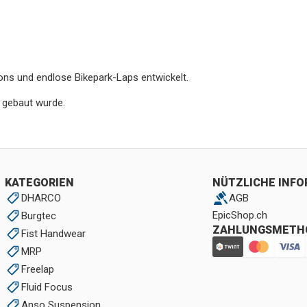
ions und endlose Bikepark-Laps entwickelt.
 gebaut wurde.
KATEGORIEN
NÜTZLICHE INF
DHARCO
AGB
EpicShop.ch
Burgtec
ZAHLUNGSMETH
Fist Handwear
MRP
Freelap
Fluid Focus
Anso Suspension