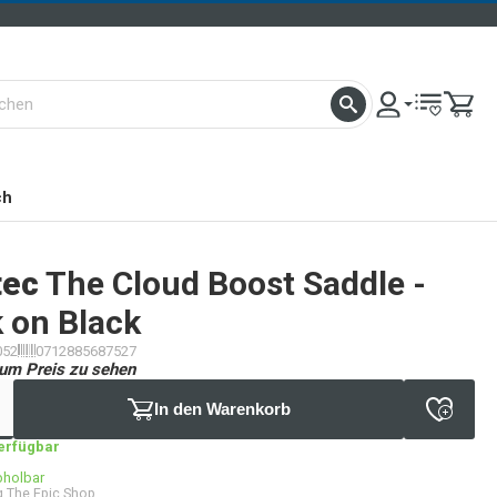
ch
tec
The Cloud Boost Saddle -
 on Black
052
0712885687527
um Preis zu sehen
In den Warenkorb
verfügbar
bholbar
 The Epic Shop