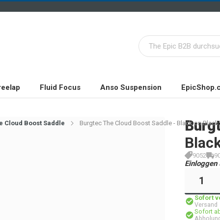
reelap
Fluid Focus
Anso Suspension
EpicShop.
Burg
e Cloud Boost Saddle
Burgtec The Cloud Boost Saddle - Black on Black
Black
9052
9
Einloggen 
Sofort 
Versand
Sofort a
Abholung