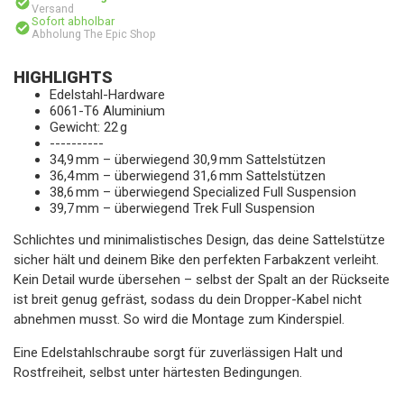
Versand
Sofort abholbar
Abholung The Epic Shop
HIGHLIGHTS
Edelstahl-Hardware
6061-T6 Aluminium
Gewicht: 22 g
----------
34,9 mm – überwiegend 30,9 mm Sattelstützen
36,4 mm – überwiegend 31,6 mm Sattelstützen
38,6 mm – überwiegend Specialized Full Suspension
39,7 mm – überwiegend Trek Full Suspension
Schlichtes und minimalistisches Design, das deine Sattelstütze
sicher hält und deinem Bike den perfekten Farbakzent verleiht.
Kein Detail wurde übersehen – selbst der Spalt an der Rückseite
ist breit genug gefräst, sodass du dein Dropper-Kabel nicht
abnehmen musst. So wird die Montage zum Kinderspiel.
Eine Edelstahlschraube sorgt für zuverlässigen Halt und
Rostfreiheit, selbst unter härtesten Bedingungen.