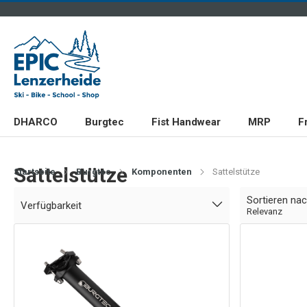
DHARCO
Burgtec
Fist Handwear
MRP
F
Sattelstütze
Startseite
Burgtec
Komponenten
Sattelstütze
Sortieren na
Verfügbarkeit
Relevanz