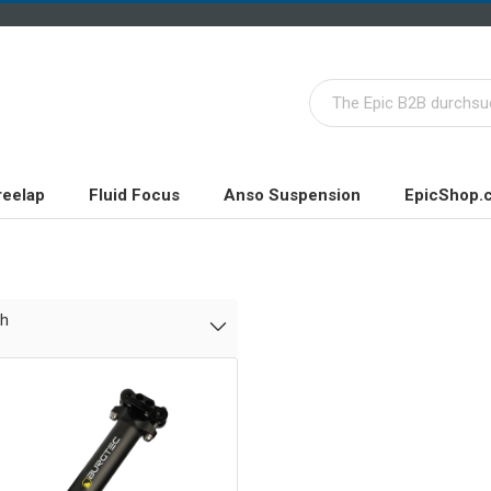
reelap
Fluid Focus
Anso Suspension
EpicShop.
ch