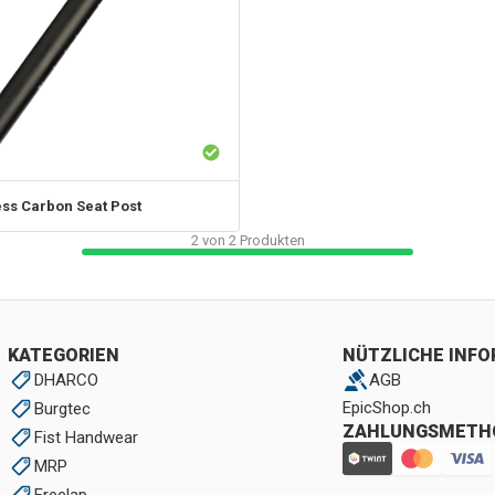
ss Carbon Seat Post
2
von
2
Produkten
KATEGORIEN
NÜTZLICHE INF
DHARCO
AGB
EpicShop.ch
Burgtec
ZAHLUNGSMETH
Fist Handwear
MRP