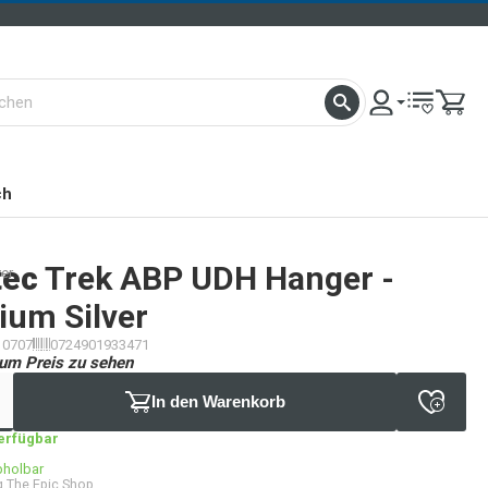
ch
tec
Trek ABP UDH Hanger -
er
ium Silver
10707
0724901933471
um Preis zu sehen
In den Warenkorb
verfügbar
bholbar
 The Epic Shop