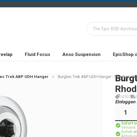
reelap
Fluid Focus
Anso Suspension
EpicShop.
Burg
tec Trek ABP UDH Hanger
Burgtec Trek ABP UDH Hanger - Rhodium Silv
Rhod
10707
Einloggen 
Sofort 
Versand
Sofort a
Abholung