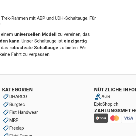
 für Trek-Rahmen mit ABP und UDH-Schaltauge. Für
e.
 einem
universellen Modell
zu vereinen, das
rden kann
. Unser Schaltauge ist
einzigartig
r das
robusteste Schaltauge
zu bieten. Wir
eine Fahrt zu verpassen.
KATEGORIEN
NÜTZLICHE INF
DHARCO
AGB
EpicShop.ch
Burgtec
ZAHLUNGSMETH
Fist Handwear
MRP
Freelap