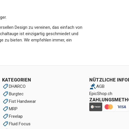
ger.
rsellen Design zu vereinen, das einfach von
chaltauge ist einzigartig geschmiedet und
ge zu bieten. Wir empfehlen immer, ein
KATEGORIEN
NÜTZLICHE INF
DHARCO
AGB
EpicShop.ch
Burgtec
ZAHLUNGSMETH
Fist Handwear
MRP
Freelap
Fluid Focus