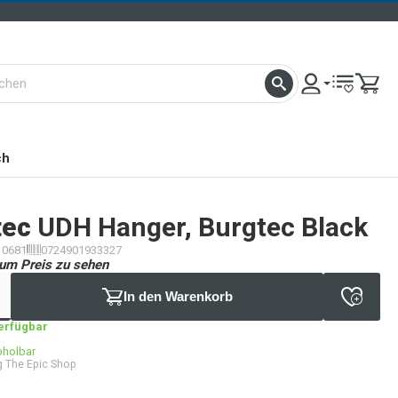
ch
tec
UDH Hanger, Burgtec Black
10681
0724901933327
um Preis zu sehen
In den Warenkorb
verfügbar
bholbar
 The Epic Shop