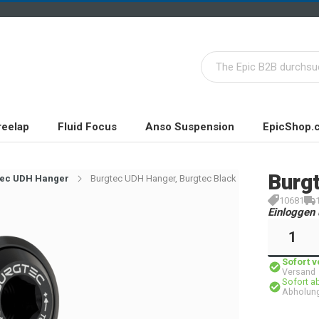
reelap
Fluid Focus
Anso Suspension
EpicShop.
Burg
tec UDH Hanger
Burgtec UDH Hanger, Burgtec Black
10681
Einloggen 
Sofort 
Versand
Sofort a
Abholung