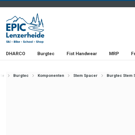
DHARCO
Burgtec
Fist Handwear
MRP
F
ite
Burgtec
Komponenten
Stem Spacer
Burgtec Stem 