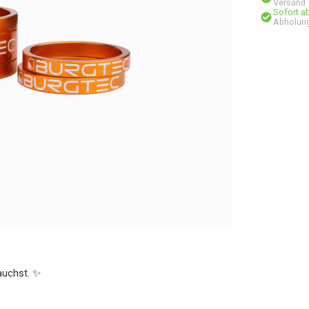
Versand
Sofort a
Abholung
auchst. ✨