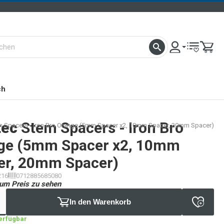
ch
tec
Stem Spacers - Iron Bro
m Spacers - Iron Bro Orange (5mm Spacer x2, 10mm Spacer, 20mm Spacer)
ge (5mm Spacer x2, 10mm
er, 20mm Spacer)
216
0712885685080
um Preis zu sehen
In den Warenkorb
verfügbar