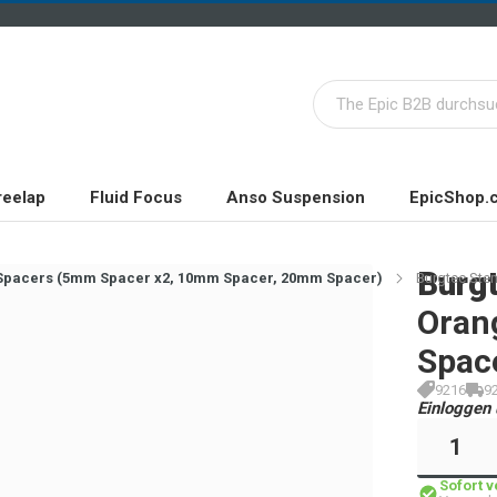
reelap
Fluid Focus
Anso Suspension
EpicShop.
Burg
Spacers (5mm Spacer x2, 10mm Spacer, 20mm Spacer)
Burgtec Ste
Oran
Spac
9216
9
Einloggen 
Sofort 