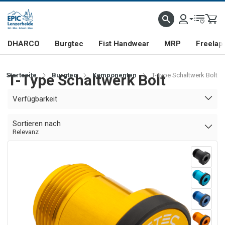
DHARCO
Burgtec
Fist Handwear
MRP
Freelap
Startseite
T-Type Schaltwerk Bolt
Burgtec
Komponenten
T-Type Schaltwerk Bolt
Verfügbarkeit
Sortieren nach
Relevanz