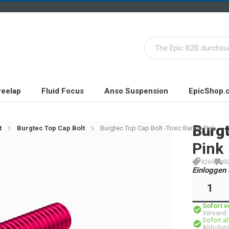
reelap
Fluid Focus
Anso Suspension
EpicShop.
Burg
t
Burgtec Top Cap Bolt
Burgtec Top Cap Bolt -Toxic Barbie Pink
Pink
9269
9
Einloggen 
Sofort 
Versand
Sofort a
Abholung