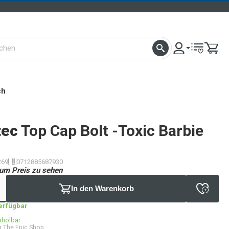
ch
tec
Top Cap Bolt -Toxic Barbie
269
0712885687930
um Preis zu sehen
In den Warenkorb
verfügbar
bholbar
 The Epic Shop