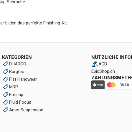
 Cap Schraube.
 bilden das perfekte Finishing-Kit.
KATEGORIEN
NÜTZLICHE INF
DHARCO
AGB
EpicShop.ch
Burgtec
ZAHLUNGSMETH
Fist Handwear
MRP
Freelap
Fluid Focus
Anso Suspension