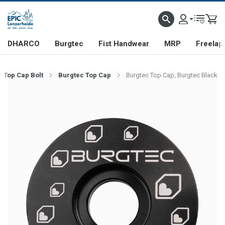
DHARCO
Burgtec
Fist Handwear
MRP
Freelap
/ Top Cap Bolt
Burgtec Top Cap
Burgtec Top Cap, Burgtec Black