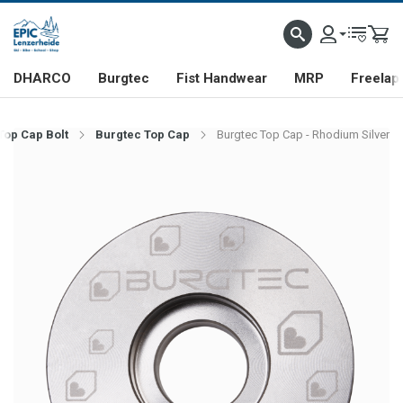
DHARCO
Burgtec
Fist Handwear
MRP
Freelap
Top Cap Bolt
Burgtec Top Cap
Burgtec Top Cap - Rhodium Silver