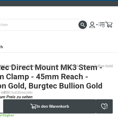
ch
tec
Direct Mount MK3 Stem -
MK3 Stem - 35mm Clamp - 45mm Reach - Bullion Gold, Burgtec Bullion Gold
 Clamp - 45mm Reach -
on Gold, Burgtec Bullion Gold
198
0764283660480
um Preis zu sehen
In den Warenkorb
verfügbar