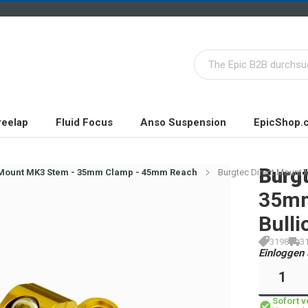
reelap
Fluid Focus
Anso Suspension
EpicShop.
Burg
 Mount MK3 Stem - 35mm Clamp - 45mm Reach
Burgtec Direct Mount 
35mm
Bulli
3198
3
Einloggen 
Sofort 