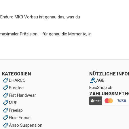
er Enduro MK3 Vorbau ist genau das, was du
maximaler Präzision – für genau die Momente, in
KATEGORIEN
NÜTZLICHE INF
DHARCO
AGB
EpicShop.ch
Burgtec
ZAHLUNGSMETH
Fist Handwear
MRP
Freelap
Fluid Focus
Anso Suspension