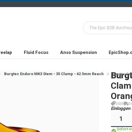
reelap
Fluid Focus
Anso Suspension
EpicShop.
Burg
Burgtec Enduro MK3 Stem - 35 Clamp - 42.5mm Reach
Burgtec En
Clam
Oran
3436
3
Einloggen 
Sofort 