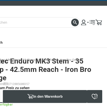
ch
tec
Enduro MK3 Stem - 35
duro MK3 Stem - 35 Clamp - 42.5mm Reach - Iron Bro Orange
p - 42.5mm Reach - Iron Bro
ge
436
0712885688357
um Preis zu sehen
In den Warenkorb
verfügbar