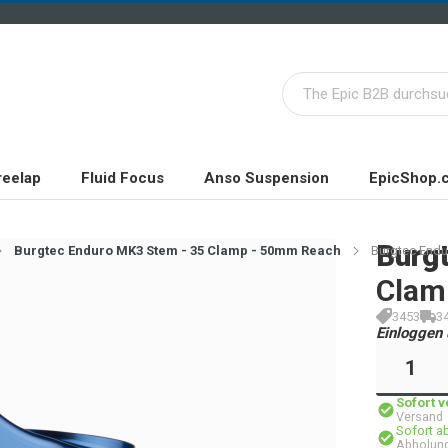
reelap
Fluid Focus
Anso Suspension
EpicShop.
Burg
Burgtec Enduro MK3 Stem - 35 Clamp - 50mm Reach
Burgtec Endu
Clam
3453
3
Einloggen 
Sofort 
Versand
Sofort a
Abholung