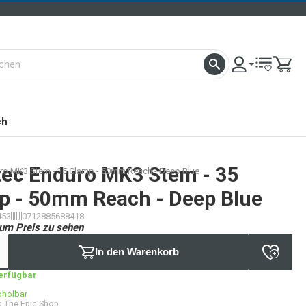
ch
tec
Enduro MK3 Stem - 35
ro MK3 Stem - 35 Clamp - 50mm Reach - Deep Blue
p - 50mm Reach - Deep Blue
453
0712885688418
um Preis zu sehen
In den Warenkorb
verfügbar
bholbar
 The Epic Shop