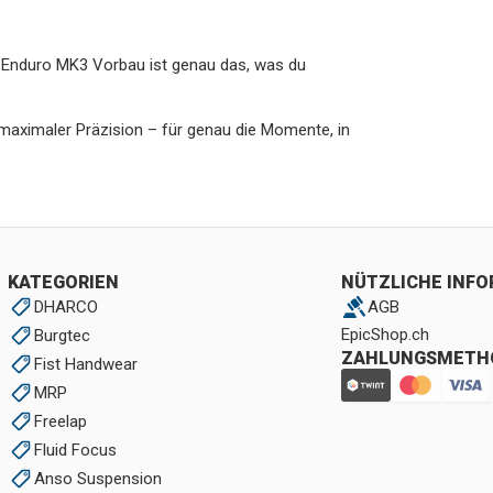
er Enduro MK3 Vorbau ist genau das, was du
maximaler Präzision – für genau die Momente, in
KATEGORIEN
NÜTZLICHE INF
DHARCO
AGB
EpicShop.ch
Burgtec
ZAHLUNGSMETH
Fist Handwear
MRP
Freelap
Fluid Focus
Anso Suspension