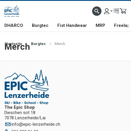
DHARCO
Burgtec
Fist Handwear
MRP
Freelap
Startseite
Merch
Burgtec
Merch
The Epic Shop
Dieschen sot 18
7078 Lenzerheide/Lai
info
@
epic-lenzerheide.ch