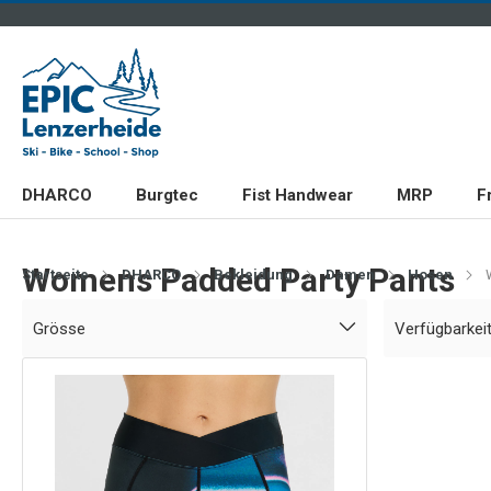
DHARCO
Burgtec
Fist Handwear
MRP
F
Womens Padded Party Pants
Startseite
DHARCO
Bekleidung
Damen
Hosen
Grösse
Verfügbarkei