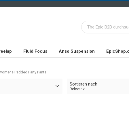
reelap
Fluid Focus
Anso Suspension
EpicShop.
Womens Padded Party Pants
Sortieren nach
t
Relevanz