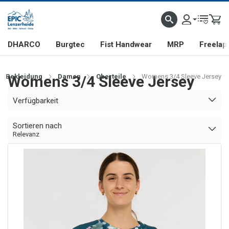
DHARCO
Burgtec
Fist Handwear
MRP
Freelap
Bekleidung
Womens 3/4 Sleeve Jersey
Damen
Oberteile
Womens 3/4 Sleeve Jersey
Verfügbarkeit
Sortieren nach
Relevanz