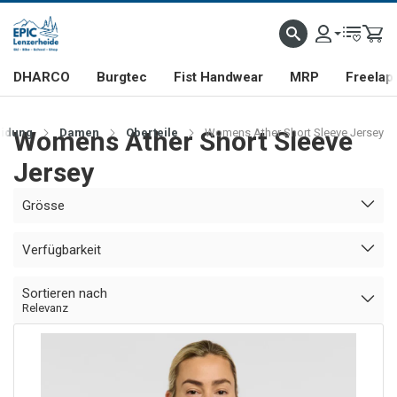
DHARCO
Burgtec
Fist Handwear
MRP
Freelap
eidung
Womens Ather Short Sleeve
Damen
Oberteile
Womens Ather Short Sleeve Jersey
Jersey
Grösse
Verfügbarkeit
Sortieren nach
Relevanz