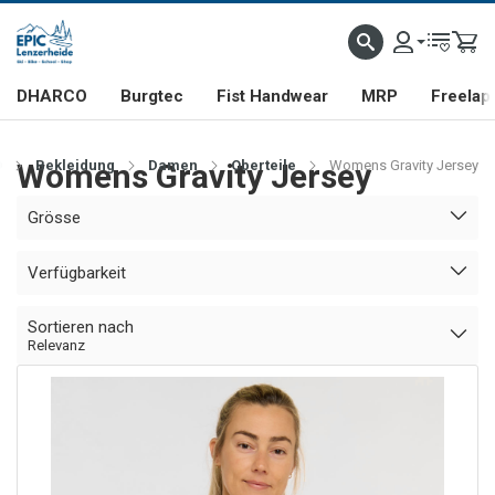
DHARCO
Burgtec
Fist Handwear
MRP
Freelap
O
Womens Gravity Jersey
Bekleidung
Damen
Oberteile
Womens Gravity Jersey
Grösse
Verfügbarkeit
Sortieren nach
Relevanz