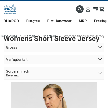
DHARCO
Burgtec
Fist Handwear
MRP
Freelap
Bekleidung
Womens Short Sleeve Jersey
Damen
Oberteile
Womens Short Sleeve Jersey
Grösse
Verfügbarkeit
Sortieren nach
Relevanz