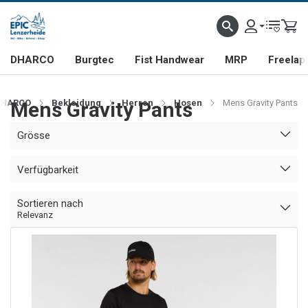
DHARCO
Burgtec
Fist Handwear
MRP
Freelap
HARCO
Mens Gravity Pants
Bekleidung
Herren
Hosen
Mens Gravity Pants
Grösse
Verfügbarkeit
Sortieren nach
Relevanz