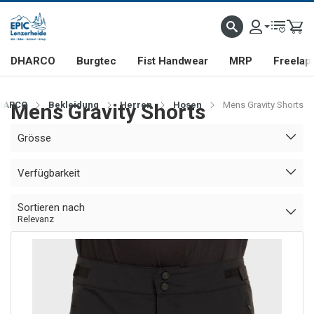
DHARCO
Burgtec
Fist Handwear
MRP
Freelap
HARCO
Mens Gravity Shorts
Bekleidung
Herren
Hosen
Mens Gravity Shorts
Grösse
Verfügbarkeit
Sortieren nach
Relevanz